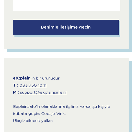
eX:plain
'in bir ürünüdür
T :
033 750 1041
M :
support@explainsafe.nl
Explainsafe'in olanaklarına ilgiliniz varsa, şu kişiyle
irtibata geçin: Coosje Vink.
Ulaşılabilecek yollar: