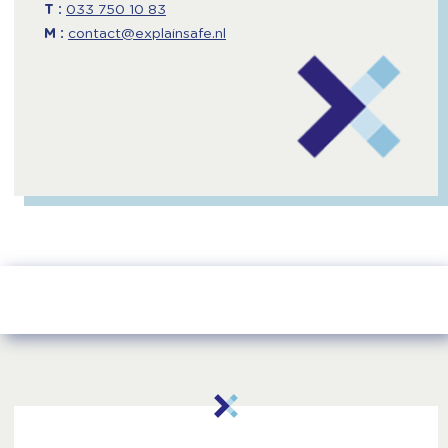
T :
033 750 10 83
M :
contact@explainsafe.nl