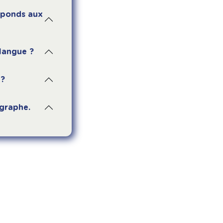
réponds aux
 langue ?
 ?
ographe.