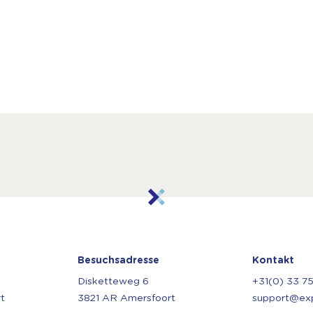
Besuchsadresse
Kontakt
Disketteweg 6
+31(0) 33 7
t
3821 AR Amersfoort
support@expl